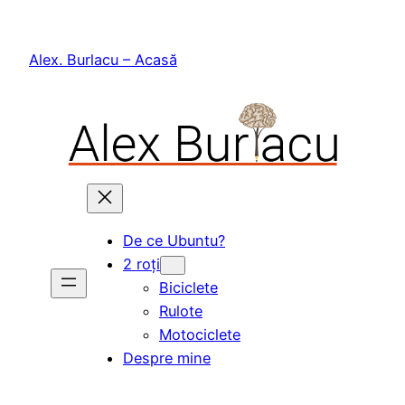
Skip
to
Alex. Burlacu – Acasă
content
De ce Ubuntu?
2 roți
Biciclete
Rulote
Motociclete
Despre mine