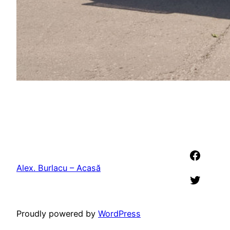
Faceb
Alex. Burlacu – Acasă
Twitter
Proudly powered by
WordPress