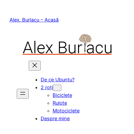
Skip
to
Alex. Burlacu – Acasă
content
De ce Ubuntu?
2 roți
Biciclete
Rulote
Motociclete
Despre mine