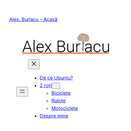
Skip
to
Alex. Burlacu – Acasă
content
De ce Ubuntu?
2 roți
Biciclete
Rulote
Motociclete
Despre mine