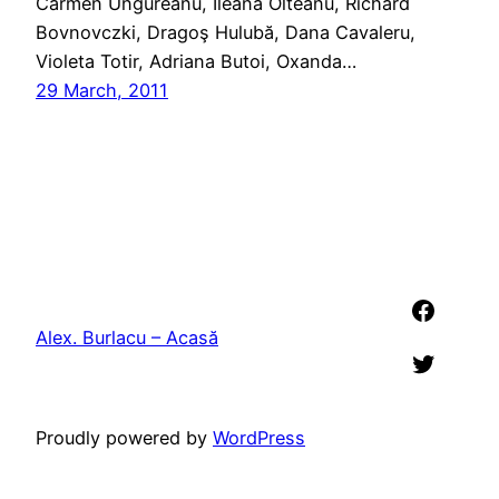
Carmen Ungureanu, Ileana Olteanu, Richard
Bovnovczki, Dragoş Hulubă, Dana Cavaleru,
Violeta Totir, Adriana Butoi, Oxanda…
29 March, 2011
Faceb
Alex. Burlacu – Acasă
Twitter
Proudly powered by
WordPress