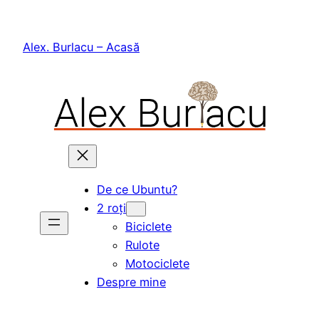
Skip
to
Alex. Burlacu – Acasă
content
De ce Ubuntu?
2 roți
Biciclete
Rulote
Motociclete
Despre mine