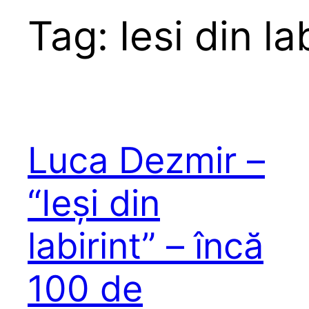
Tag:
Iesi din la
Luca Dezmir –
“Ieși din
labirint” – încă
100 de