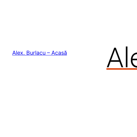
Skip
to
content
Alex. Burlacu – Acasă