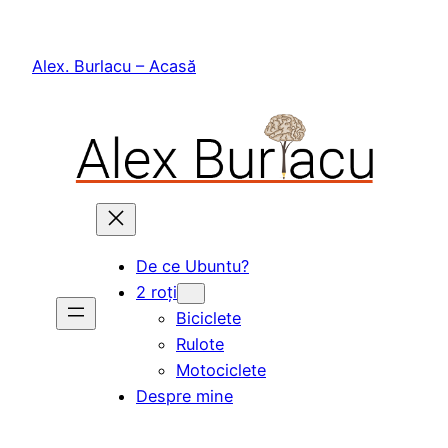
Skip
to
Alex. Burlacu – Acasă
content
De ce Ubuntu?
2 roți
Biciclete
Rulote
Motociclete
Despre mine