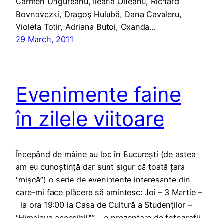
Carmen Ungureanu, Ileana Olteanu, Richard
Bovnovczki, Dragoş Hulubă, Dana Cavaleru,
Violeta Totir, Adriana Butoi, Oxanda…
29 March, 2011
Evenimente faine
în zilele viitoare
Începând de mâine au loc în București (de astea
am eu cunoștință dar sunt sigur că toată țara
“mișcă”) o serie de evenimente interesante din
care-mi face plăcere să amintesc: Joi – 3 Martie –
la ora 19:00 la Casa de Cultură a Studenților –
“ Himalaya accesibilă” – o prezentare de fotografii