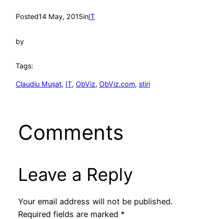
Posted
14 May, 2015
in
IT
by
Tags:
Claudiu Mușat
, 
IT
, 
ObViz
, 
ObViz.com
, 
stiri
Comments
Leave a Reply
Your email address will not be published.
Required fields are marked
*