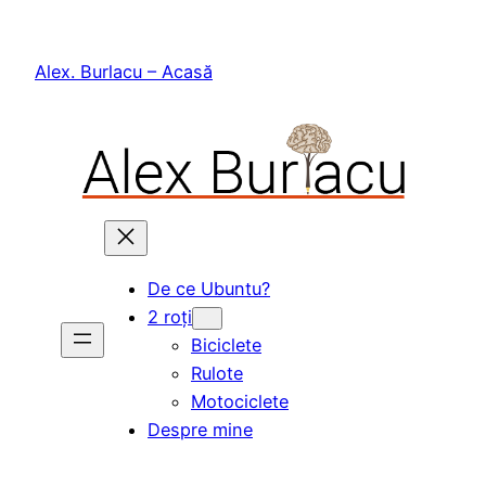
Skip
to
Alex. Burlacu – Acasă
content
De ce Ubuntu?
2 roți
Biciclete
Rulote
Motociclete
Despre mine