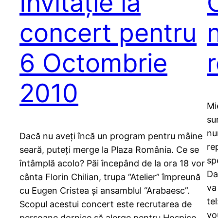
Invitație la
concert pentru
6 Octombrie
2010
Mi
su
nu
Dacă nu aveți încă un program pentru mâine
re
seară, puteți merge la Plaza România. Ce se
sp
întâmplă acolo? Păi începând de la ora 18 vor
Da
cânta Florin Chilian, trupa “Atelier” împreună
va
cu Eugen Cristea și ansamblul “Arabaesc”.
te
Scopul acestui concert este recrutarea de
yo
persoane dornice să alerge pentru Hospice