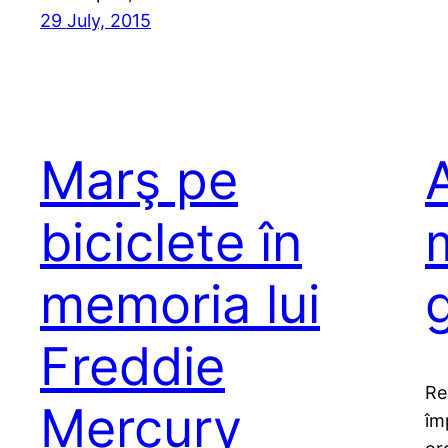
29 July, 2015
Marş pe
biciclete în
memoria lui
Freddie
Re
Mercury
îm