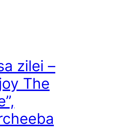
sa zilei –
joy The
e”,
rcheeba