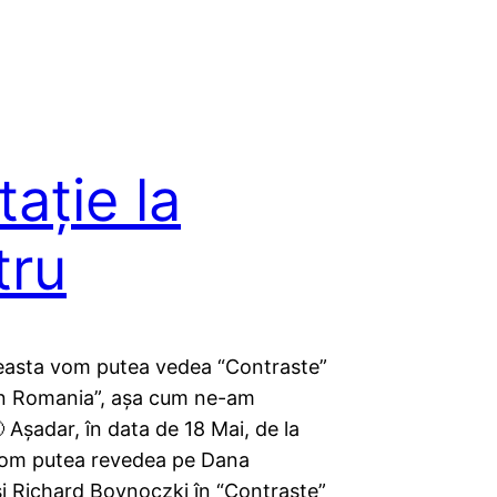
tație la
tru
ceasta vom putea vedea “Contraste”
in Romania”, așa cum ne-am
 Așadar, în data de 18 Mai, de la
 vom putea revedea pe Dana
și Richard Bovnoczki în “Contraste”