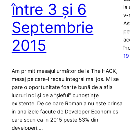
între 3 și 6
la
v-
Septembrie
As
pe
2015
ac
în
19
Am primit mesajul următor de la The HACK,
mesaj pe care-l redau integral mai jos. Mi se
pare o oportunitate foarte bună de a afla
lucruri noi și de a “șlefui” cunoștințe
existente. De ce oare Romania nu este prinsa
in analizele facute de Developer Economics
care spun ca in 2015 peste 53% din
developeri,…