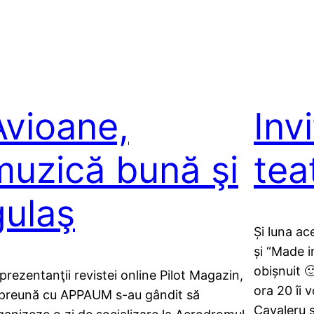
Avioane,
Invi
muzică bună şi
tea
gulaş
Și luna a
și “Made 
obișnuit 
prezentanţii revistei online Pilot Magazin,
ora 20 îi
preună cu APPAUM s-au gândit să
Cavaleru 