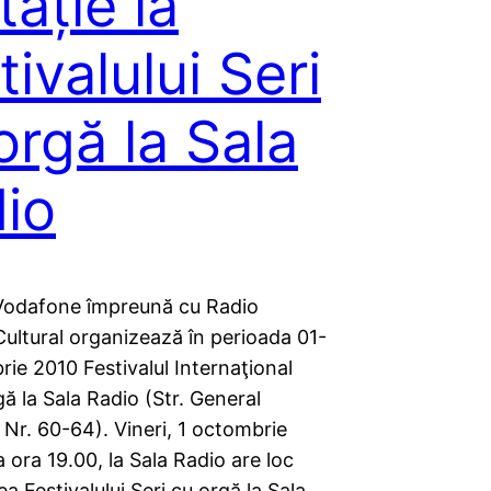
tație la
tivalului Seri
orgă la Sala
io
Vodafone împreună cu Radio
ultural organizează în perioada 01-
ie 2010 Festivalul Internaţional
gă la Sala Radio (Str. General
 Nr. 60-64). Vineri, 1 octombrie
a ora 19.00, la Sala Radio are loc
a Festivalului Seri cu orgă la Sala