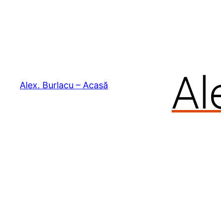
Skip
to
content
Alex. Burlacu – Acasă