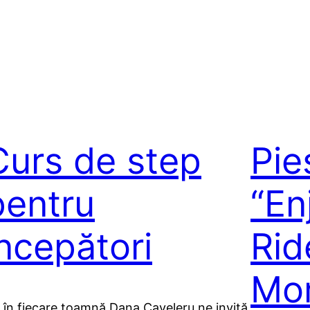
Curs de step
Pie
pentru
“En
începători
Rid
Mo
 în fiecare toamnă Dana Caveleru ne invită