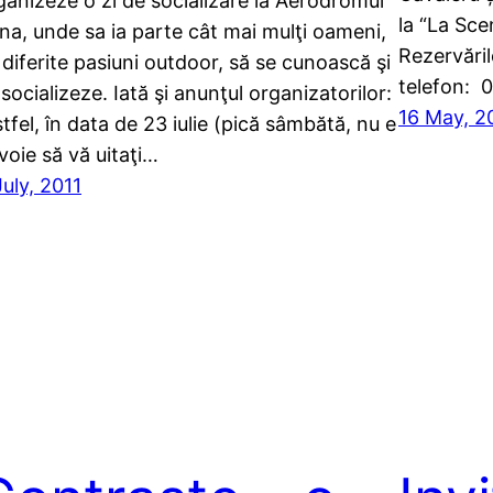
ganizeze o zi de socializare la Aerodromul
la “La Sce
rna, unde sa ia parte cât mai mulţi oameni,
Rezervăril
 diferite pasiuni outdoor, să se cunoască şi
telefon:
 socializeze. Iată şi anunţul organizatorilor:
16 May, 2
stfel, în data de 23 iulie (pică sâmbătă, nu e
voie să vă uitaţi…
July, 2011