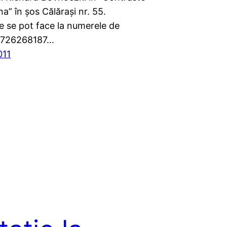
na” în șos Călărași nr. 55.
e se pot face la numerele de
 0726268187…
011