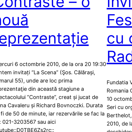
Contraste – o
Invi
nouă
Fes
reprezentație
cu 
Rad
ercuri 6 octombrie 2010, de la ora 20 19:30
ntem invitați “La Scena” (Şos. Călărași,
marul 55), unde are loc prima
Fundatia 
prezentaţie din această stagiune a
Romania C
ectacolului ”Contraste”, creat și jucat de
10 octombr
na Cavaleru și Richard Bovnoczki. Durata
Seri cu or
 fi de 50 de minute, iar rezervările se fac la
Berthelot,
l: 021-3203567 sau aici
2010, de l
utube::D0TBE6Zs2rc::
deschidere