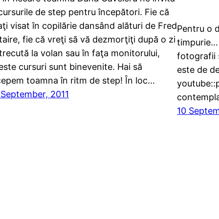
 cursurile de step pentru începători. Fie că
aţi visat în copilărie dansând alături de Fred
Pentru o d
taire, fie că vreţi să vă dezmorţiţi după o zi
timpurie…
trecută la volan sau în faţa monitorului,
fotografii
este cursuri sunt binevenite. Hai să
este de de
cepem toamna în ritm de step! În loc…
youtube::p
 September, 2011
contempla
10 Septem