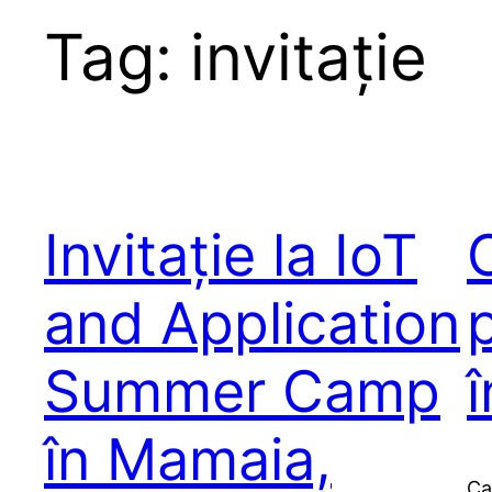
Tag:
invitație
Invitație la IoT
and Application
Summer Camp
în Mamaia,
Ca