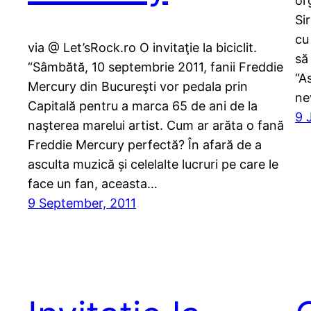
or
Si
cu
via @ Let’sRock.ro O invitaţie la biciclit.
să
“Sâmbătă, 10 septembrie 2011, fanii Freddie
“A
Mercury din Bucureşti vor pedala prin
ne
Capitală pentru a marca 65 de ani de la
9 
naşterea marelui artist. Cum ar arăta o fană
Freddie Mercury perfectă? În afară de a
asculta muzică și celelalte lucruri pe care le
face un fan, aceasta…
9 September, 2011