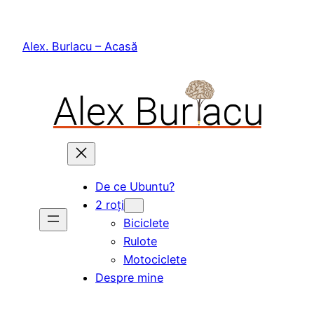
Skip
to
Alex. Burlacu – Acasă
content
De ce Ubuntu?
2 roți
Biciclete
Rulote
Motociclete
Despre mine