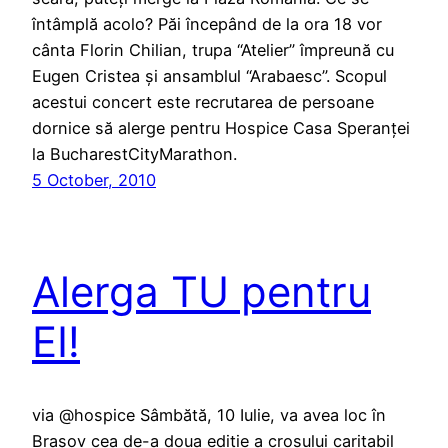
întâmplă acolo? Păi începând de la ora 18 vor
cânta Florin Chilian, trupa “Atelier” împreună cu
Eugen Cristea și ansamblul “Arabaesc”. Scopul
acestui concert este recrutarea de persoane
dornice să alerge pentru Hospice Casa Speranței
la BucharestCityMarathon.
5 October, 2010
Alerga TU pentru
EI!
via @hospice Sâmbătă, 10 Iulie, va avea loc în
Brașov cea de-a doua ediție a crosului caritabil