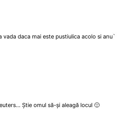
a vada daca mai este pustiulica acolo si anu`
Reuters… Știe omul să-și aleagă locul 🙂