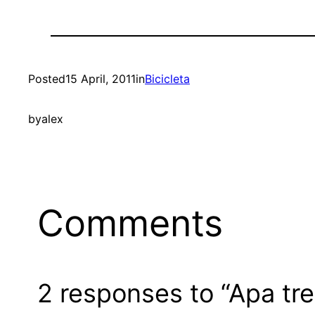
Posted
15 April, 2011
in
Bicicleta
by
alex
Comments
2 responses to “Apa tre