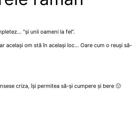
letez… “și unii oameni la fel”.
 – dar același om stă în același loc… Oare cum o reuși s
unsese criza, își permitea să-și cumpere și bere 🙂