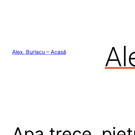
Skip
to
content
Alex. Burlacu – Acasă
Apa trece, pie