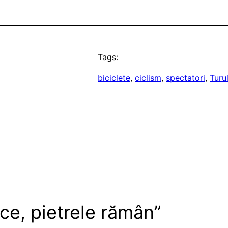
Tags:
biciclete
, 
ciclism
, 
spectatori
, 
Turu
ce, pietrele rămân”