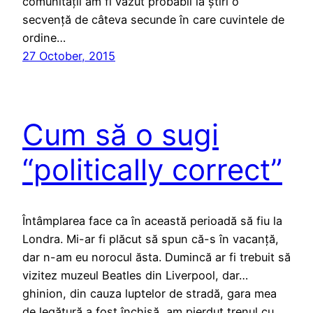
comunității am fi văzut probabil la știri o
secvență de câteva secunde în care cuvintele de
ordine…
27 October, 2015
Cum să o sugi
“politically correct”
Întâmplarea face ca în această perioadă să fiu la
Londra. Mi-ar fi plăcut să spun că-s în vacanță,
dar n-am eu norocul ăsta. Dumincă ar fi trebuit să
vizitez muzeul Beatles din Liverpool, dar…
ghinion, din cauza luptelor de stradă, gara mea
de legătură a fost închisă, am pierdut trenul cu