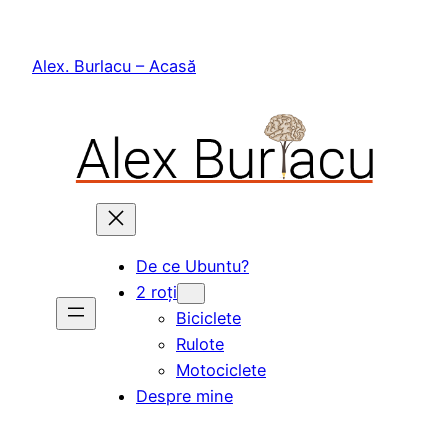
Skip
to
Alex. Burlacu – Acasă
content
De ce Ubuntu?
2 roți
Biciclete
Rulote
Motociclete
Despre mine