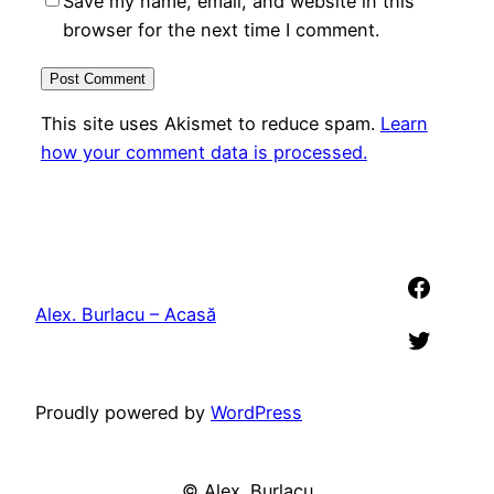
Save my name, email, and website in this
browser for the next time I comment.
This site uses Akismet to reduce spam.
Learn
how your comment data is processed.
Faceb
Alex. Burlacu – Acasă
Twitter
Proudly powered by
WordPress
©
Alex. Burlacu