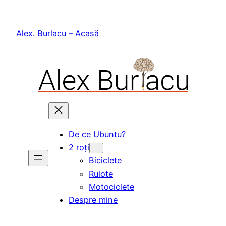
Skip
to
Alex. Burlacu – Acasă
content
De ce Ubuntu?
2 roți
Biciclete
Rulote
Motociclete
Despre mine