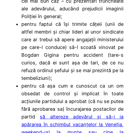
cel mai bun caz – cu prezentări truncheate
ale adevărului, aducând prejudicii imaginii
Poliției în general;
pentru faptul că își trimite cățeii (unii de
altfel membri și chiar lideri al unor sindicate
care ar trebui să apere angajații ministerului
pe care-l conduce) să-l scoată vinovat pe
Bogdan Gigina pentru accident (tare-s
curios, dacă ei sunt așa de tari, de ce nu
refuză ordinul șefului și se mai prezintă pe la
tembeliziuni);
pentru că așa cum e cunoscut ca un om
obsedat de control și implicat în toate
acțiunile partidului a aprobat (că nu se putea
fără aprobarea sa) încurajarea postacilor de
partid
să altereze adevărul și să-i ia
apărarea în schimbul vacanțelor la Veneția,
weekend-uri la munte sau cine la