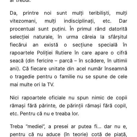
ar trebui.
Da, printre noi sunt mulți teribiliști, mulți
vitezomani, mulți indisciplinați, etc. Dar
procentual sunt puțini. În primul rând datorită
selecției naturale, în urma căreia la sfârșitul
fiecărui an există o secțiune specială în
rapoartele Poliției Rutiere în care apare o cifră
seacă (din fericire – parcă – în scădere, în ultimii
ani). Că fiecare unitate din acel număr înseamnă
o tragedie pentru o familie nu se spune de cele
mai multe ori la TV.
Nici rapoartele oficiale nu spun nimic de copii
rămași fără părinte, de părinții rămași fără copil,
etc. Pentru că nu e treaba lor.
Treba “mediei”, a presei ar putea fi… dar nu e,
pentru că nu aduce (în teorie) cotă de piață,