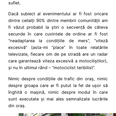
suflet.
Dacă subiect al evenimentului ar fi fost oricare
dintre ceilalți 90% dintre membrii comunității am
fi văzut probabil la știri o secvență de câteva
secunde în care cuvintele de ordine ar fi fost
“neadaptarea la condițiile de mers”, “viteză
excesivă” (asta-mi “place” în toate relatările
televizate, fiecare om de pe stradă are un radar
care garantează viteza excesivă a motociliștilor),
și nu în ultimul rând – “motociclist teribilist”.
Nimic despre condițiile de trafic din oraș, nimic
despre groapa care ar fi putut la fel de ușor să
înghită o mașină, nimic despre modul în care
sunt executate și mai ales semnalizate lucrările
din oraș.