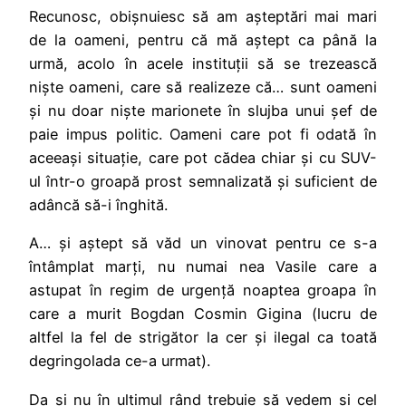
Recunosc, obișnuiesc să am așteptări mai mari
de la oameni, pentru că mă aștept ca până la
urmă, acolo în acele instituții să se trezească
niște oameni, care să realizeze că… sunt oameni
și nu doar niște marionete în slujba unui șef de
paie impus politic. Oameni care pot fi odată în
aceeași situație, care pot cădea chiar și cu SUV-
ul într-o groapă prost semnalizată și suficient de
adâncă să-i înghită.
A… și aștept să văd un vinovat pentru ce s-a
întâmplat marți, nu numai nea Vasile care a
astupat în regim de urgență noaptea groapa în
care a murit Bogdan Cosmin Gigina (lucru de
altfel la fel de strigător la cer și ilegal ca toată
degringolada ce-a urmat).
Da și nu în ultimul rând trebuie să vedem și cel