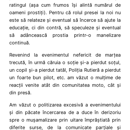
ratingul (așa cum frumos își alintă numărul de
oameni prostiți). Pentru că rolul presei la noi nu
este să relateze și eventual să încerce să ajute la
educație, ci din contră, să speculeze și eventual
să adâncească prostia printr-o manelizare
continuă.
Revenind la evenimentul nefericit de marțea
trecută, în urmă căruia o soție și-a pierdut soțul,
un copil și-a pierdut tatăl, Poliția Rutieră a pierdut
un foarte bun pilot, etc. am văzut o mulțime de
reacții venite atât din comunitatea moto, cât și
din presă.
Am văzut o politizarea excesivă a evenimentului
și din păcate încercarea de a duce în derizoriu
spre o mușamalizare prin uitare împrăștiată prin
diferite surse, de la comunicate parțiale și