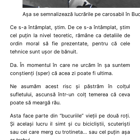
Așa se semnalizează lucrările pe carosabil în Buc
Ce s-a întâmplat, știm. De ce s-a întâmplat, știm
cel puțin la nivel teoretic, rămâne ca detaliile de
ordin moral să fie prezentate, pentru că cele
tehnice sunt ușor de bănuit.
Da. În momentul în care ne urcăm în șa suntem
conștienți (sper) că acea zi poate fi ultima.
Ne asumăm acest risc și păstrăm în colțul
sufletului, ascunsă într-un colț temerea că ceva
poate să meargă rău.
Asta face parte din “bucuriile” vieții pe două roți.
Și același lucru il simt și cu bicicliștii, scuteriști
sau cei care merg cu trotineta… sau cel puțin așa