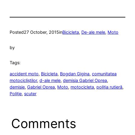
Posted
27 October, 2015
in
Bicicleta
, 
De-ale mele
, 
Moto
by
Tags:
accident moto
, 
Bicicleta
, 
Bogdan Gigina
, 
comunitatea
motocicliștilor
, 
d-ale mele
, 
demisia Gabriel Oprea
, 
demisie
, 
Gabriel Oprea
, 
Moto
, 
motocicleta
, 
poliția rutieră
, 
Poliţie
, 
scuter
Comments