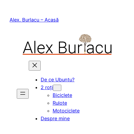
Skip
to
Alex. Burlacu – Acasă
content
De ce Ubuntu?
2 roți
Biciclete
Rulote
Motociclete
Despre mine