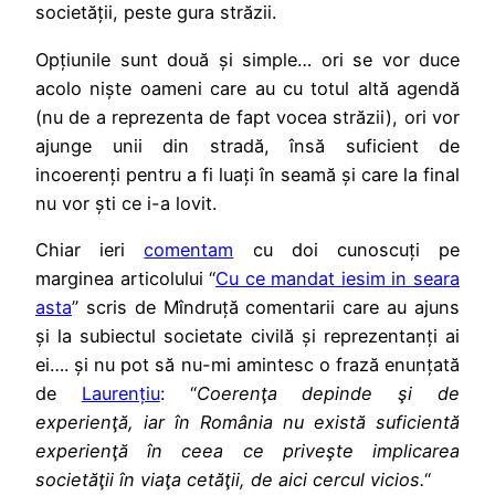
societății, peste gura străzii.
Opțiunile sunt două și simple… ori se vor duce
acolo niște oameni care au cu totul altă agendă
(nu de a reprezenta de fapt vocea străzii), ori vor
ajunge unii din stradă, însă suficient de
incoerenți pentru a fi luați în seamă și care la final
nu vor ști ce i-a lovit.
Chiar ieri
comentam
cu doi cunoscuți pe
marginea articolului “
Cu ce mandat iesim in seara
asta
” scris de Mîndruță comentarii care au ajuns
și la subiectul societate civilă și reprezentanți ai
ei…. și nu pot să nu-mi amintesc o frază enunțată
de
Laurențiu
: “
Coerenţa depinde şi de
experienţă, iar în România nu există suficientă
experienţă în ceea ce priveşte implicarea
societăţii în viaţa cetăţii, de aici cercul vicios.
“