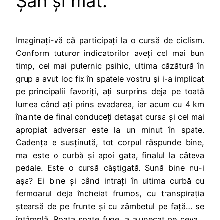
Șah și mat.
Imaginați-vă că participați la o cursă de ciclism.
Conform tuturor indicatorilor aveți cel mai bun
timp, cel mai puternic psihic, ultima căzătură în
grup a avut loc fix în spatele vostru și i-a implicat
pe principalii favoriți, ați surprins deja pe toată
lumea când ați prins evadarea, iar acum cu 4 km
înainte de final conduceți detașat cursa și cel mai
apropiat adversar este la un minut în spate.
Cadența e susținută, tot corpul răspunde bine,
mai este o curbă și apoi gata, finalul la câteva
pedale. Este o cursă câștigată. Sună bine nu-i
așa? Ei bine și când intrați în ultima curbă cu
fermoarul deja încheiat frumos, cu transpirația
ștearsă de pe frunte și cu zâmbetul pe față… se
întâmplă. Roata spate fuge, a alunecat pe ceva…