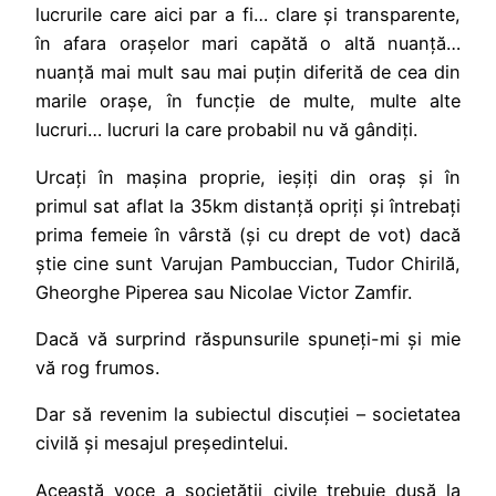
lucrurile care aici par a fi… clare și transparente,
în afara orașelor mari capătă o altă nuanță…
nuanță mai mult sau mai puțin diferită de cea din
marile orașe, în funcție de multe, multe alte
lucruri… lucruri la care probabil nu vă gândiți.
Urcați în mașina proprie, ieșiți din oraș și în
primul sat aflat la 35km distanță opriți și întrebați
prima femeie în vârstă (și cu drept de vot) dacă
știe cine sunt Varujan Pambuccian, Tudor Chirilă,
Gheorghe Piperea sau Nicolae Victor Zamfir.
Dacă vă surprind răspunsurile spuneți-mi și mie
vă rog frumos.
Dar să revenim la subiectul discuției – societatea
civilă și mesajul președintelui.
Această voce a societății civile trebuie dusă la