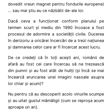
dovedit vreun magnet pentru fondurile europene)
… sau mai știu eu ce năzbâtii de-ale lor.
Dacă ceva a funcționat conform planului pe
termen scurt și mediu din 1990 încoace a fost
procesul de adormire a societății civile. Ducerea
în derizoriu a oricărei încercări de a trezi națiunea
și damnarea celor care ar fi încercat acest lucru.
De ce credeți că în toți acești ani, românii de
afară au fost cei care încercau să ne trezească
din pumni și au fost atât de huliți (și încă se mai
încearcă aruncarea unei imagini nasoale asupra
lor chiar și acum)?
Nu pentru că au descoperit acolo vinurile scumpe
și au uitat gustul mămăligii (cum se reproșa acum
aproape un an).