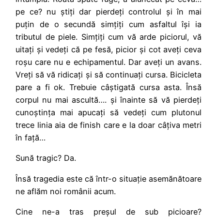
pe ce? nu știți dar pierdeți controlul și în mai
puțin de o secundă simțiți cum asfaltul își ia
tributul de piele. Simțiți cum vă arde piciorul, vă
uitați și vedeți că pe fesă, picior și cot aveți ceva
roșu care nu e echipamentul. Dar aveți un avans.
Vreți să vă ridicați și să continuați cursa. Bicicleta
pare a fi ok. Trebuie câștigată cursa asta. Însă
corpul nu mai ascultă…. și înainte să vă pierdeți
cunoștința mai apucați să vedeți cum plutonul
trece linia aia de finish care e la doar câțiva metri
în față…
Sună tragic? Da.
Însă tragedia este că într-o situație asemănătoare
ne aflăm noi românii acum.
Cine ne-a tras preșul de sub picioare?