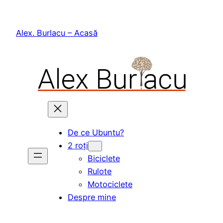
Skip
to
Alex. Burlacu – Acasă
content
De ce Ubuntu?
2 roți
Biciclete
Rulote
Motociclete
Despre mine