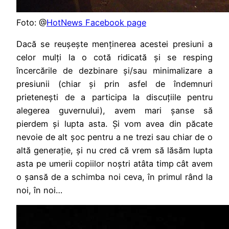
Foto: @
HotNews Facebook page
Dacă se reușește menținerea acestei presiuni a
celor mulți la o cotă ridicată și se resping
încercările de dezbinare și/sau minimalizare a
presiunii (chiar și prin asfel de îndemnuri
prietenești de a participa la discuțiile pentru
alegerea guvernului), avem mari șanse să
pierdem și lupta asta. Și vom avea din păcate
nevoie de alt șoc pentru a ne trezi sau chiar de o
altă generație, și nu cred că vrem să lăsăm lupta
asta pe umerii copiilor noștri atâta timp cât avem
o șansă de a schimba noi ceva, în primul rând la
noi, în noi…