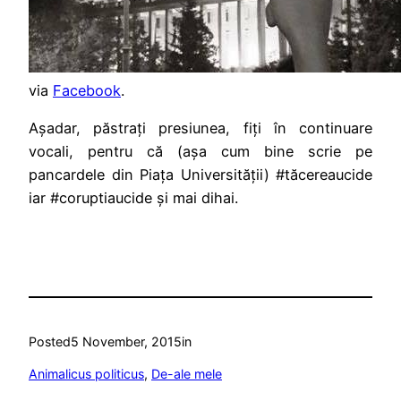
via
Facebook
.
Așadar, păstrați presiunea, fiți în continuare
vocali, pentru că (așa cum bine scrie pe
pancardele din Piața Universității) #tăcereaucide
iar #coruptiaucide și mai dihai.
Posted
5 November, 2015
in
Animalicus politicus
, 
De-ale mele