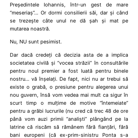
Președintele Iohannis, într-un gest de mare
“meseriaș”… Or dormi consilierii săi, dar și când
se trezește câte unul ne dă șah și mat pe
mutarea noastră.
Nu, NU sunt pesimist.
Dar dacă credeți că decizia asta de a implica
societatea civilă și “vocea străzii” în consultările
pentru noul premier a fost luată pentru binele
nostru… vă înșelați. De fapt, nici nu ar trebui să
existe o grabă, o presiune pentru alegerea unui
nou guvern, însă vom vedea mai mult ca sigur în
scurt timp o mulțime de motive “întemeiate”
pentru a grăbi lucrurile (nu cred că trec 48 de ore
până vom auzi primii “analiști” plângând pe la
latrine că riscăm să rămânem fără fianțări, fără
bani europeni (că ex-prim-sinistru Ponta s-a