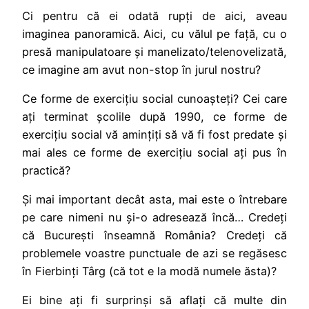
Ci pentru că ei odată rupți de aici, aveau
imaginea panoramică. Aici, cu vălul pe față, cu o
presă manipulatoare și manelizato/telenovelizată,
ce imagine am avut non-stop în jurul nostru?
Ce forme de exercițiu social cunoașteți? Cei care
ați terminat școlile după 1990, ce forme de
exercițiu social vă amințiți să vă fi fost predate și
mai ales ce forme de exercițiu social ați pus în
practică?
Și mai important decât asta, mai este o întrebare
pe care nimeni nu și-o adresează încă… Credeți
că București înseamnă România? Credeți că
problemele voastre punctuale de azi se regăsesc
în Fierbinți Târg (că tot e la modă numele ăsta)?
Ei bine ați fi surprinși să aflați că multe din