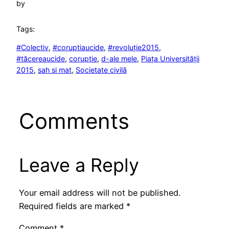
by
Tags:
#Colectiv
, 
#coruptiaucide
, 
#revoluție2015
, 
#tăcereaucide
, 
coruptie
, 
d-ale mele
, 
Piața Universității
2015
, 
sah si mat
, 
Societate civilă
Comments
Leave a Reply
Your email address will not be published.
Required fields are marked
*
Comment
*